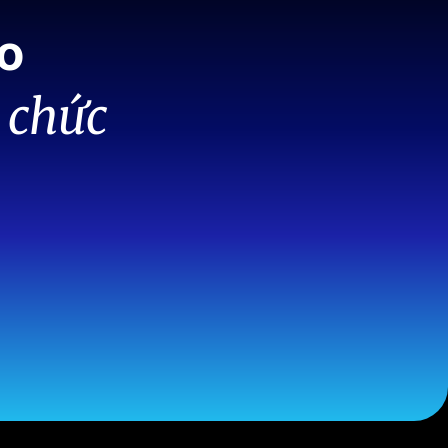
o
 chức