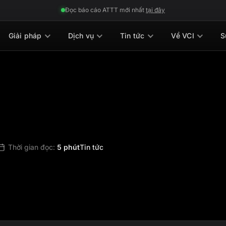
Đọc báo cáo ATTT mới nhất
tại đây
Giải pháp
Dịch vụ
Tin tức
Về VCI
S
Thời gian đọc:
5 phút
Tin tức