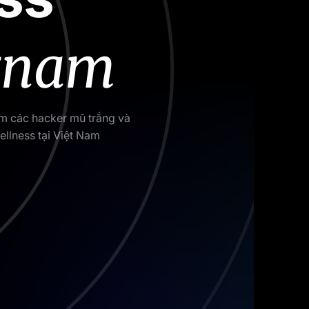
etnam
ồm các hacker mũ trắng và
ellness tại Việt Nam