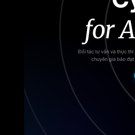
for 
Đối tác tư vấn và thực t
chuyên gia bảo đạt 