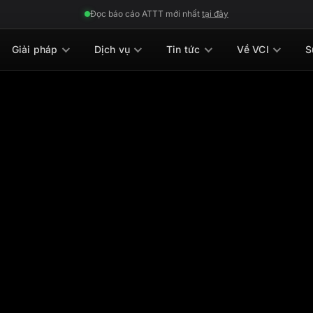
Đọc báo cáo ATTT mới nhất
tại đây
Giải pháp
Dịch vụ
Tin tức
Về VCI
S