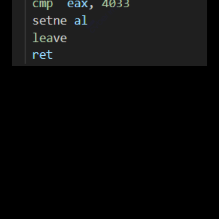
4.3. Sửa tệp host
Tìm được host chưa bị lây nhiễm rồi? Virus bắt
tay vào việc thực hiện hành vi chèn mã virus
của mình vào đầu của file!
Virus sẽ thực hiện tạo file tạm (ví dụ
/tmp/vx.tmp) với quyền giống host (dùng
stat() lấy mode, rồi creat() với mode đó – giữ
nguyên chmod để không lộ). Viết dữ liệu vào