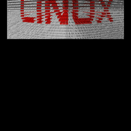
Lưu ý quan trọng trước khi đọc tiếp:
Các mô
tả dưới đây chỉ nhằm phục vụ nghiên cứu và
kiểm thử. Tác giả không chịu trách nhiệm với
mọi hành vi sử dụng các tri thức này để thực
hiện hoạt động tấn công phá hoại.
1. Mục tiêu của bài blog này
Mục tiêu của kỹ thuật này là giúp người đọc
hiểu về cách virus hoạt động để có thể phát