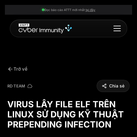
Đọc báo cáo ATTT mới nhất
tại đây
Trở về
Chia sẻ
RD TEAM
VIRUS LÂY FILE ELF TRÊN
LINUX SỬ DỤNG KỸ THUẬT
PREPENDING INFECTION