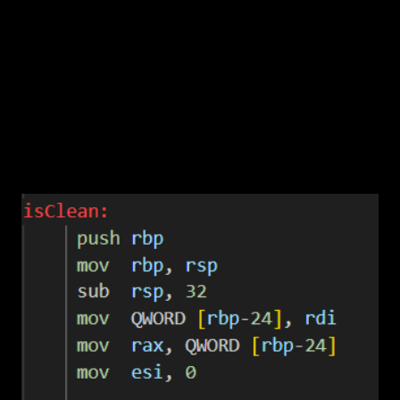
đọc 4 byte cuối cùng của file (dùng lseek()
đến cuối, read). Nếu không phải là 4033
(signature ở đây thì là tùy chỉnh, có thể là bất
cứ gì như DEAD hoặc hex 0x0FC1), thì coi là
"sạch" và virus đã sẵn sàng thực hiện hành vi
lây nhiễm.