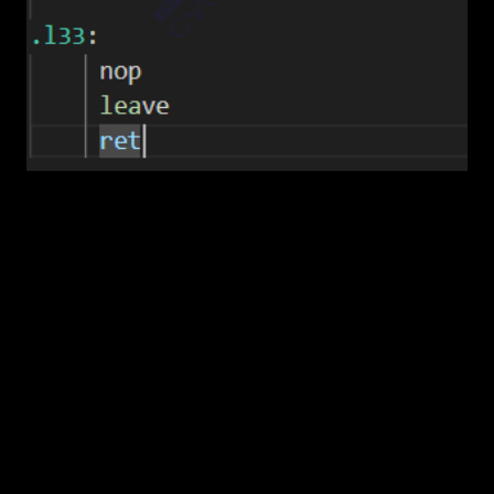
Đây là cách virus này cho phép chương trình
gốc vẫn có thể chạy bình thường sau khi đã bị
nhiễm.
5. Kết quả
Sau khi chạy virus phần payload in thông báo
“Hello! This is a simple virus!” sẽ được hiện ra,
lây file ELF sạch trong cùng thư mục hiện tại,
các file sạch này sẽ được thêm signature chèn