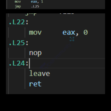
4.2.2. Kiểm tra file lây nhiễm
Kiểm tra file đã bị nhiễm chưa? Virus thực hiện