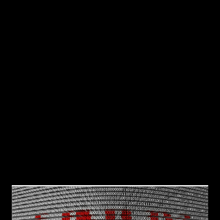
chủ đề này, kèm mã assembly và ví dụ code
cụ thể để các bạn nghiên cứu, detect và có
thể ứng dụng để viết tool gỡ bỏ loại malware
này.
Virus mà mình đề cập trong bài viết này sẽ tập
trung vào việc ghép mã virus vào đầu các tệp
thực thi hợp lệ để lan truyền mà không phá
hủy chức năng gốc. Chương trình bị nhiễm vẫn
chạy bình thường, chỉ thêm hành vi virus ở đầu
(payload + lây lan), khiến người dùng khó phát
hiện.