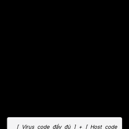
giữ thông tin về các section của file ELF trên
đĩa và Program Header Table chứa thông tin
về cách copy các section từ ổ đĩa vào bộ nhớ
khi thực thi.
Đa số các file ELF chứa đầy đủ 3 phần như
hình bên, song chỉ có phần header là bắt
buộc. Đối với loại file executable ELF, trường
bắt buộc phải có là Program Header Table,
trong các file linkable thì trường Section
Header Table là bắt buộc.
Khi chạy file virus, file bị nhiễm sẽ có cấu trúc:
[ Virus code đầy đủ ] + [ Host code