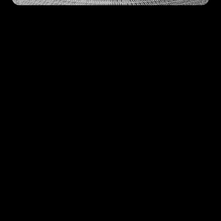
Trong môi trường Linux, nơi mà các tệp thực
thi chủ yếu sử dụng định dạng ELF
(Executable and Linkable Format), có một kỹ
thuật lây nhiễm cổ điển nhưng vẫn cực kỳ hiệu
quả đó chính là prepending infection.
Mình từng đọc qua nhiều bài về malware
Linux, thấy kỹ thuật này hay ho vì nó đơn giản,
không đụng chạm quá sâu vào cấu trúc ELF
Header hay Program Header Table, mà vẫn
khiến file bị nhiễm chạy bình thường, chỉ
"thêm" hành vi virus ở phần đầu. Hôm nay
mình ngồi tổng hợp lại và viết 1 bài blog về