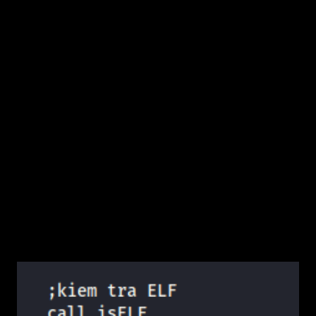
nhân" mới để lây, virus sẽ duyệt qua các tệp
trong thư mục và thực hiện kiểm tra xem file
đó có phải là file ELF không và đã bị nhiễm
chưa (sẽ giải thích cách hoạt động của hai
hàm ở 4.2.1 và 4.2.2).
Tại sao chỉ thư mục hiện tại? Để đơn giản và
tránh lây lan quá rộng (dễ bị detect). Virus
thực tế có thể recursive subfolder hoặc target
/bin, /usr/bin – nhưng nguy hiểm hơn, dễ crash
hệ thống nếu lây file hệ thống.