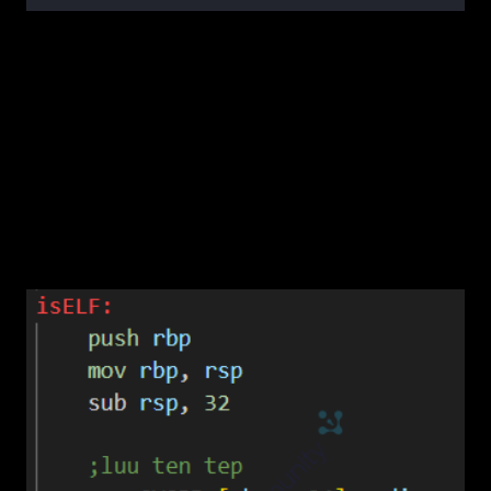
4.2.1. Kiểm tra định dạng ELF
Kiểm tra xem file có phải ELF? Thực hiện mở
file và đọc 4 byte đầu tiên. Nếu là \x7f E L F
(magic number của ELF), thì đúng là
executable ELF. Lý do: Không phải file nào
cũng là binary; virus tránh phí công lây text file
hay image.