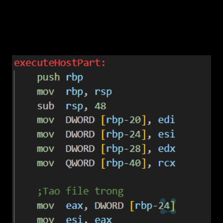
Nhờ vậy, chương trình gốc vẫn chạy bình
thường, chỉ có thêm hành động của virus ở
đầu.