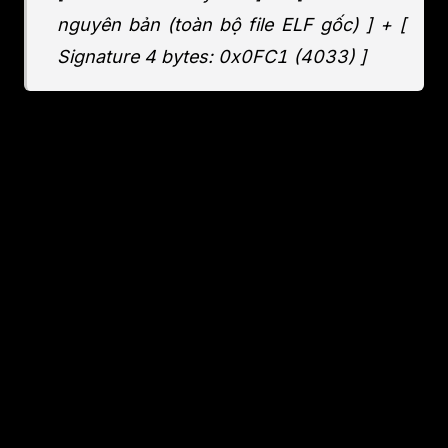
nguyên bản (toàn bộ file ELF gốc) ] + [
Signature 4 bytes: 0x0FC1 (4033) ]
ELF Header ở đầu giờ là của virus nên khi ta
thực hiện kernel load, nó sẽ đọc header virus,
entry point của virus sẽ ở trước. ELF Loader
sẽ load segment từ đầu nên virus sẽ thực thi
đầu tiên, còn phần host vẫn nguyên vẹn, chỉ bị
"đẩy lùi" offset.
4. Các bước thực hiện kỹ thuật
Sang phần này, chúng ta sẽ đi chi tiết về cách
virus thực hiện kỹ thuật lây file và chèn virus