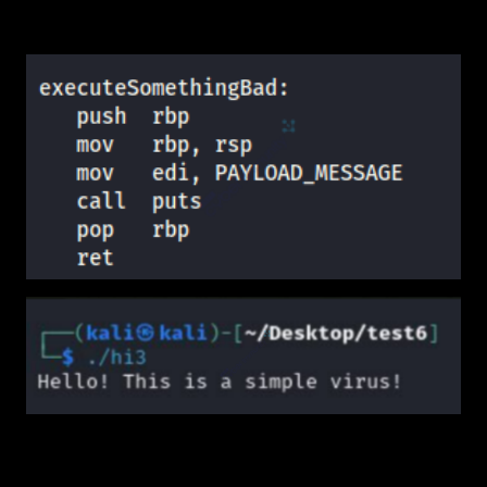
hiểu.
4.2 Tìm tệp host sạch
Virus không ngồi yên, nó bắt đầu tìm "nạn