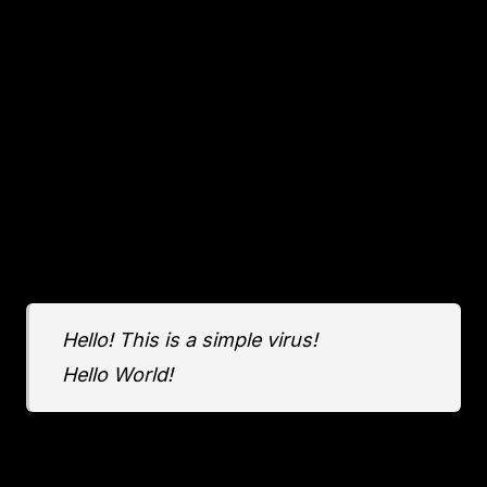
hiện và viết công cụ gỡ bỏ, giúp bảo vệ hệ
thống Linux khỏi loại mã độc này.
2. Sơ lược về kỹ thuật
Hãy tưởng tượng bạn có một file thực thi ELF
bình thường, ví dụ file hello in ra "Hello
World!". Rồi một ngày, bạn chạy nó và bất ngờ
thấy thêm dòng:
Hello! This is a simple virus!
Hello World!
File vẫn chạy ngon lành, nhưng đã bị "nhiễm"