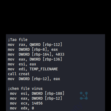
file tạm theo thứ tự lần lượt là mã virus, chương
trình gốc và cuối cùng thêm chữ ký (ở đây là
4033) để đánh dấu file đã bị lây nhiễm thành
công.