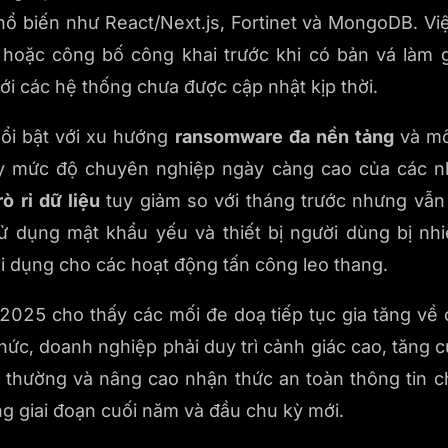
ổ biến như React/Next.js, Fortinet và MongoDB. Vi
ế hoặc công bố công khai trước khi có bản vá làm 
ới các hệ thống chưa được cập nhật kịp thời.
ổi bật với xu hướng
ransomware đa nền tảng
và mô
ấy mức độ chuyên nghiệp ngày càng cao của các 
rò rỉ dữ liệu
tuy giảm so với tháng trước nhưng vẫn
ử dụng mật khẩu yếu và thiết bị người dùng bị nh
ợi dụng cho các hoạt động tấn công leo thang.
2025 cho thấy các mối đe doạ tiếp tục gia tăng về c
chức, doanh nghiệp phải duy trì cảnh giác cao, tăng 
t thường và nâng cao nhận thức an toàn thông tin
ong giai đoạn cuối năm và đầu chu kỳ mới.