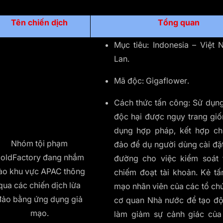
Tên chiến dịch
Tổng quan
Mục tiêu: Indonesia – Việt 
Lan.
Mã độc: Gigaflower.
Cách thức tấn công: Sử dụn
độc hại được ngụy trang giố
dụng hợp pháp, kết hợp chi
Nhóm tội phạm
đảo để dụ người dùng cài đặ
oldFactory đang nhắm
đường cho việc kiểm soát t
ào khu vực APAC thông
chiếm đoạt tài khoản. Kẻ tấ
qua các chiến dịch lừa
mạo nhân viên của các tổ chứ
đảo bằng ứng dụng giả
cơ quan Nhà nước để tạo độ 
mạo.
làm giảm sự cảnh giác của