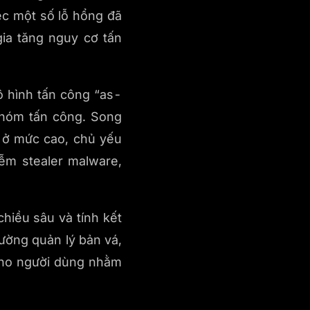
ệc một số lỗ hổng đã
gia tăng nguy cơ tấn
 hình tấn công “as-
nhóm tấn công. Song
 ở mức cao, chủ yếu
iễm stealer malware,
hiều sâu và tính kết
cường quản lý bản vá,
 cho người dùng nhằm