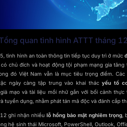
Tổng quan tình hình ATTT tháng 1
 tình hình an toàn thông tin tiếp tục duy trì ở mức
 có chủ đích và hoạt động tội phạm mạng gia tăng 
rong đó Việt Nam vẫn là mục tiêu trọng điểm. Các 
tặc ngày càng tập trung vào khai thác
yếu tố c
giả mạo và tài liệu mồi nhử gắn với bối cảnh thự
và tuyển dụng, nhằm phát tán mã độc và đánh cắp th
 12 ghi nhận nhiều
lỗ hổng bảo mật nghiêm trọng
,
ng hệ sinh thái Microsoft, PowerShell, Outlook, Off