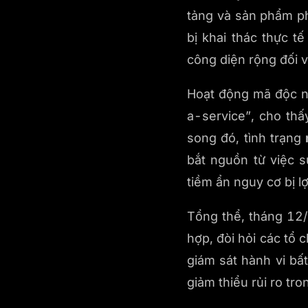
tảng và sản phẩm ph
bị khai thác thực t
công diện rộng đối v
Hoạt động mã độc n
a-service”, cho th
song đó, tình trạng
bắt nguồn từ việc s
tiềm ẩn nguy cơ bị l
Tổng thể, tháng 12/
hợp, đòi hỏi các tổ 
giám sát hành vi bấ
giảm thiểu rủi ro tr