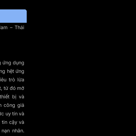
Nam – Thái
g ứng dụng
ng hệt ứng
êu trò lừa
t, từ đó mở
hiết bị và
n công giả
c uy tín và
tin cậy và
 nạn nhân.