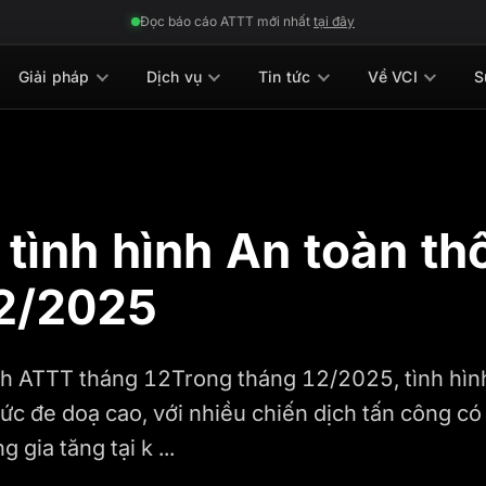
Đọc báo cáo ATTT mới nhất
tại đây
Giải pháp
Dịch vụ
Tin tức
Về VCI
S
tình hình An toàn th
2/2025
nh ATTT tháng 12Trong tháng 12/2025, tình hình
 mức đe doạ cao, với nhiều chiến dịch tấn công có
gia tăng tại k ...