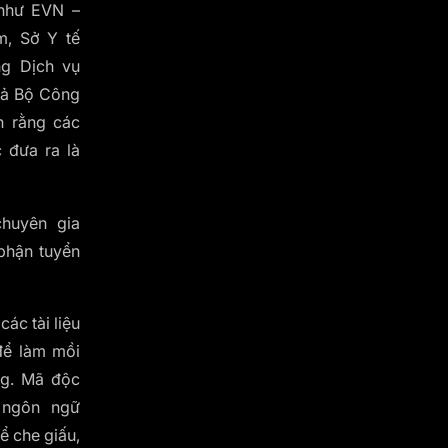
 như EVN –
m, Sở Y tế
ng Dịch vụ
cả Bộ Công
n rằng các
 đưa ra là
huyên gia
phận tuyển
ác tài liệu
để làm mồi
ng. Mã độc
 ngôn ngữ
ể che giấu,