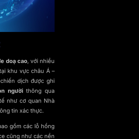
2
đe doạ cao
, với nhiều
tại khu vực châu Á –
chiến dịch được ghi
on người
thông qua
c tế như cơ quan Nhà
ông tin xác thực.
 bao gồm các lỗ hổng
ice cũng như các nền