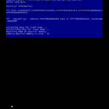
Tương tự như
SYSTEM_SERVICE_EXCEPTION
3. Kỹ thuật Debug, xác định nguyên
nhân và sửa lỗi
Trong nội dung bài viết này, tôi sẽ demo một
case thực tế của đội driver developer gặp phải
và cách debug trong trường hợp thực tế.
Đầu tiên, ta cần xác định là WinDbg đã kết