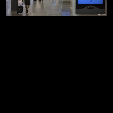
Nếu mọi người thường xuyên theo dõi thông
tin thì vào tháng 7 năm 2024, vụ việc màn
hình xanh nổi tiếng đã xảy ra bắt nguồn từ một
bản cập nhật phần mềm lỗi của CrowdStrike,
một công ty an ninh mạng. Vụ việc đã gây ra
lỗi hệ thống BSOD (Màn hình Xanh chết chóc)
trên hàng triệu máy windows trên toàn thế
giới. Sự cố này đã làm gián đoạn các dịch vụ
thiết yếu như hàng không, y tế và ngân hàng,
gây ra thiệt hại kinh tế ước tính lên đến hơn 1
tỷ USD.