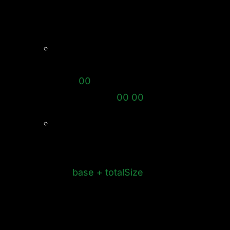
UNICODE_STRING để xác định
length này cho hợp lý
Được kết thúc theo mong muốn. Lưu
ý đối với string: ANSI kết thúc
bằng
00
trong khi UNICODE_STRING
kết thúc bằng
00 00
Tổng khối dữ liệu không vượt quá độ
dài đã cấp phát cho khối dữ liệu: Dữ
liệu được ghi không đượt vượt
qua
base + totalSize
Từ đây, ra sẽ tính được vị trí dữ liệu sẽ được sử
dụng và xác định nguyên do gây lỗi