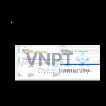
Step Out, Step Into, Step Over để có thể
đến được vị trí của điểm lỗi.
Ta sẽ sử dụng các kỹ thuật tra cứu
Memory để xác định cụ thể nguyên nhân,
vị trí gây lỗi.
3.1
MEMORY
Kỹ thuật debug memory có liên quan chặt chẽ