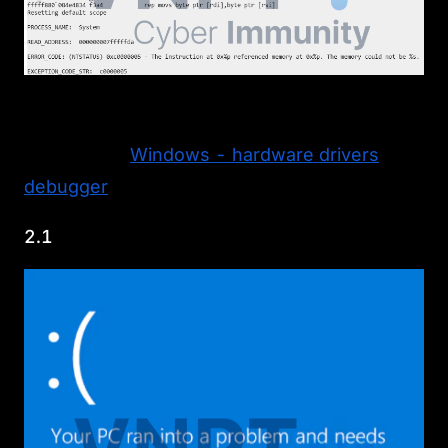
2. Một số lỗi BSOD thường gặp
Tham khảo:
Windows - hardware drivers
debugger
2.1
KERNEL_SECURITY_CHECK_FAILURE