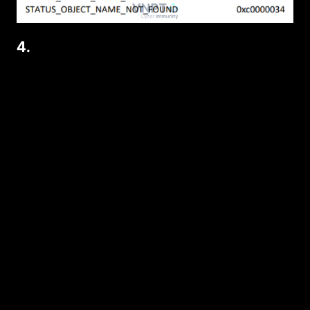
4.
Kết luận
Phân tích BSOD là một công việc đòi hỏi sự
kết hợp giữa kiến thức nền tảng về kernel, kỹ
năng sử dụng WinDbg, cùng khả năng suy
luận từ các dấu hiệu trong log. Từ những
thông tin cơ bản như
Bug Check
Code
,
Process/Module Name
,
Stack Text
hay
Context Record
, ta có thể lần ra nguyên
nhân gốc rễ của sự cố.
Điều quan trọng là mỗi BSOD không chỉ là một
sự cố tạm thời, mà còn là một cơ hội để cải