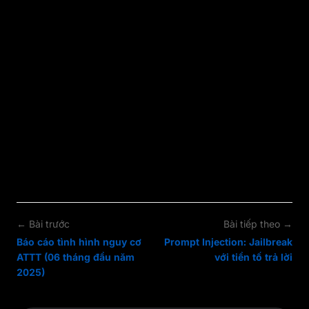
thiện chất lượng driver. Một quy trình phân
tích chặt chẽ không chỉ giúp khắc phục sự cố
tức thời, mà còn đóng vai trò như một vòng
phản hồi (feedback loop) để nâng cao độ ổn
định và an toàn của toàn bộ hệ thống.
Bài viết đến đây đã dài, cảm ơn mọi người đã
theo dõi!
← Bài trước
Bài tiếp theo →
Báo cáo tình hình nguy cơ
Prompt Injection: Jailbreak
ATTT (06 tháng đầu năm
với tiền tố trả lời
2025)