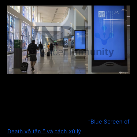
Là 1 driver developer, việc gặp tình trạng màn
hình xanh là chuyện thường ngày và không
thể tránh khỏi.
Và nối tiếp chuỗi bài về BSOD:
“Blue Screen of
Death vô tận ” và cách xử lý
, thì hôm nay mình