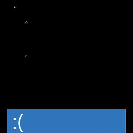
Start point:
Đọc stack trace để xác định hàm gây
lỗi, từ đó xác định các vị trí trong
code có khả năng gây lỗi
Đôi khi, stack trace không trực tiếp
trỏ tới hàm gây lỗi mà sẽ tới trước
hàm gây lỗi → từ đây cũng có thể
suy đoán vị trí gây lỗi
2.2 PAGE_FAULT_IN_NON_PAGED_AREA