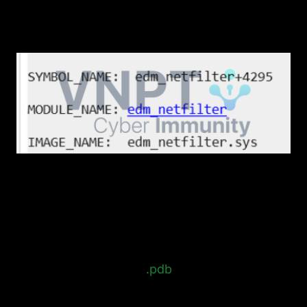
thường dùng để khoanh vùng nhanh thủ phạm
gây BSOD.
1.4 Stack Text
Stack call tại thời điểm ngay trước khi hệ thống
gặp BSOD. Từ stack này, ta có thể lần theo để
xác định instruction gây lỗi, đặc biệt khi có
thêm thông tin từ file
.pdb
được tạo trong quá
trình build driver.