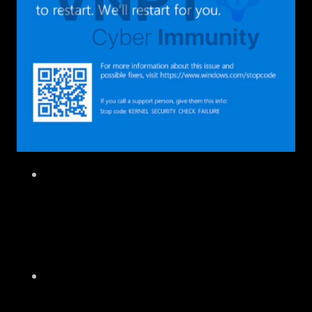
Nguyên nhân: Một cấu trúc dữ liệu nào đó
tại kernel mode đã bị sử dụng sai cách.
Thông thường (và cũng khó debug nhất)
là linked list. Khi đó, param1 = 3
Khi param1 = 3, một số nguyên nhân có
thể nghĩ tới như sau: