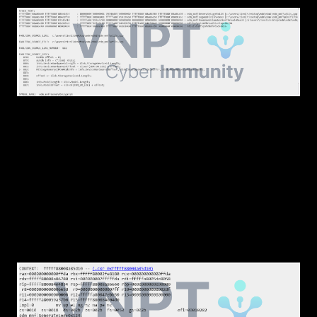
1.5 Context Record
Lưu trữ thông tin ngữ cảnh (context) tại thời
điểm trước khi BSOD xảy ra. Thông thường,
khu vực này chứa trạng thái của các thanh ghi
(registers), giúp việc phân tích nguyên nhân
gốc rễ trở nên chi tiết hơn.