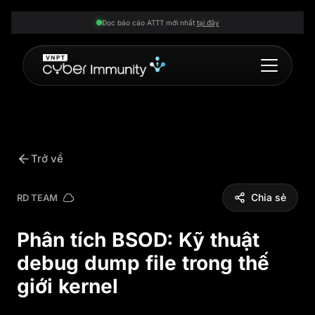
Đọc báo cáo ATTT mới nhất
tại đây
Trở về
Chia sẻ
RD TEAM
Phân tích BSOD: Kỹ thuật
debug dump file trong thế
giới kernel