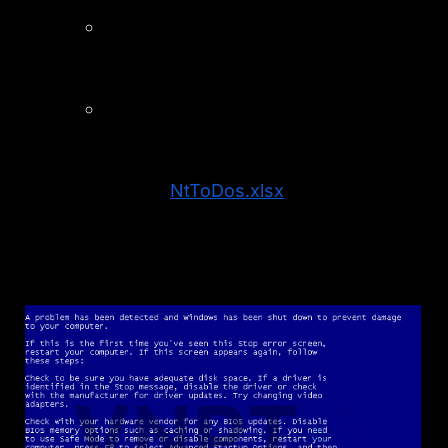
Kiểm tra param 1 để xem loại lỗi (Đối
chiếu bảng NtToDos)
Kiểm tra stack trace để tìm dòng
code gây lỗi
Tham khảo:
NtToDos.xlsx
2.4
SYSTEM_THREAD_EXCEPTION_NOT_HANDLED