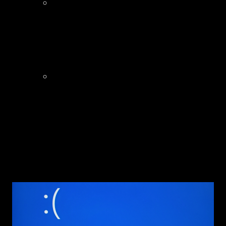
Đôi khi, stack trace không trực tiếp
trỏ tới hàm gây lỗi mà sẽ tới trước
hàm gây lỗi → từ đây cũng có thể
suy đoán vị trí gây lỗi
Kiểm tra logic của tất cả các thủ tục
khởi tạo string: Đã có null terminator
hay chưa? Duyệt buffer có kiểm tra
độ dài buffer không? Có đi vượt quá
buffer không?
2.3
SYSTEM_SERVICE_EXCEPTION