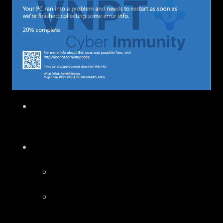
Nguyên nhân: Truy cập một vùng nhớ
non-paged không hợp lệ
Các nguyên nhân thông thường
Truy cập null pointer
Truy cập vào một vùng nhớ đã được
release (ExFreePool)