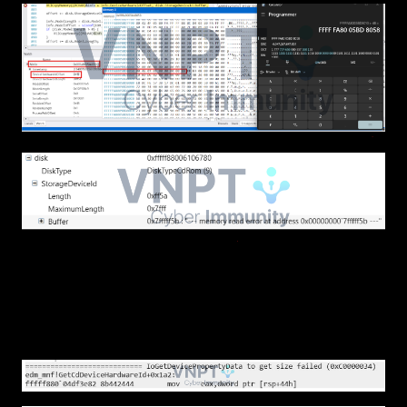
Ngoài ra, ta có thể xác định được các nguyên
do tại sao không lấy được dữ liệu trả về từ các
status code lỗi từ bảng NtDos bên trên.