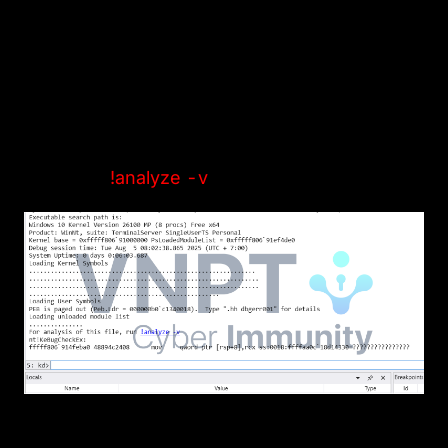
sẽ chia sẻ sâu hơn về các loại lỗi có thể gặp
trong thế giới kernel.
Trước khi bắt đầu, ta cần xác định làm thế nào
để có thể phân tích 1 file dump từ BSOD.
Câu lệnh:
!analyze -v
Khi WinDbg đã kết nối với PC và xảy ra BSOD,