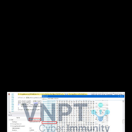
tới việc tính toán offset. Do vậy cần một chiếc
máy tính có thể tính toán HEX.
WinDbg có hỗ trợ giao diện xem Memory. Khi
nhập vào một địa chỉ của một biến, ta có thể
thấy được giá trị tại vị trí địa chỉ này và các giá
trị theo sau nó. Việc debug memory là cần
thiết để kiểm tra và phát hiện khả năng
đọc/ghi sai vị trí, đọc/ghi vượt quá vùng nhớ
cấp phát.