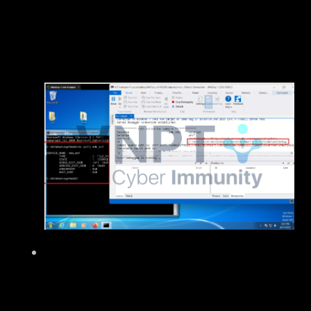
nối với máy ảo, đồng thời chứa đầy đủ các
file .pdb và driver đã được cài đặt trên
máy.
Ta đặt break point tại các điểm nghi ngờ
xảy ra lỗi, và chạy driver đến các điểm đã
nêu trên. Khi đã vào hàm, ta sẽ sử dụng