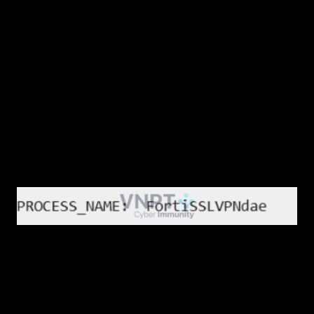
1.2 Process Name
Tên process có liên quan đến BSOD. Một số
sự cố không phát sinh trực tiếp từ driver trong
Kernel Mode (KM) mà bắt nguồn từ process
trong User Mode (UM). Trong các trường hợp
này, trường Process Name sẽ cho biết tên
process liên quan.
1.3 Module Name
Tên module gây ra sự cố. Module có thể nằm
ở User Mode hoặc Kernel Mode. Thông tin này