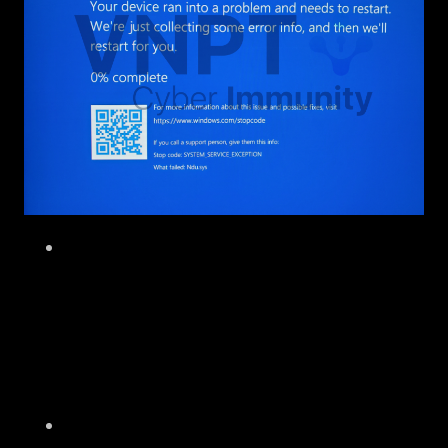
Nguyên nhân: Thông thường do đọc vào
vùng nhớ bị access-denied, null pointer
hoặc truy cập ngẫu nhiên vùng nhớ
không hợp lệ (do đọc buffer vượt quá
vùng cấp phát)
Start point: