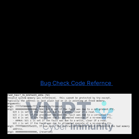
BSOD. Ví dụ, bốn arguments của BSOD X sẽ
có ý nghĩa khác hoàn toàn với bốn arguments
của BSOD Y. Thậm chí, cùng một argument
nhưng trong các tình huống khác nhau cũng
có thể biểu thị ý nghĩa khác nhau. Vì vậy, việc
xác định đúng BSOD code là bước đầu tiên để
biết nên tập trung phân tích vào tham số nào.
Tham khảo:
Bug Check Code Refernce