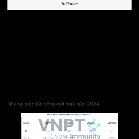
Initiative
Tuy nhiên, các quy tắc này lại không áp dụng
cho các driver cũ và hệ điều hành cũ. Tức là,
những driver cũ nếu đã từng được nạp và
chấp nhận bởi kernel cũ, thì sẽ vẫn tiếp tục
được nạp và chấp nhận. Những lỗ hổng đã và
đang tồn tại ở driver cũ, vẫn sẽ tồn tại. Đây là
cơ hội tấn công rất lớn mà các đội tấn công đã
nhìn ra và khai thác.
Những cuộc tấn công mới nhất năm 2024