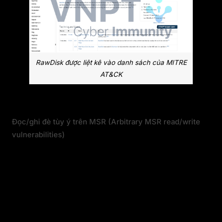
RawDisk được liệt kê vào danh sách của MITRE
AT&CK
Các lớp vulnerabilities phổ biến
Đọc/ghi đè tùy ý trên MSR (Arbitrary MSR read/write
vulnerabilities)
MSR là các thanh ghi được CPU sử dụng cho
nhiều mục đích khác nhau. Bằng cách gọi tới
MSR thông qua số của MSR hoặc tên cụ thể,
hệ điều hành có thể điều khiển nhiều thành
phần của hệ thống: caching, điều khiển tốc độ