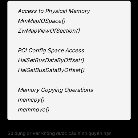
Access to Physical Memory
MmMapIOSpace()
ZwMapViewOfSection()
PCI Config Space Access
HalSetBusDataByOffset()
HalGetBusDataByOffset()
Memory Copying Operations
memcpy()
memmove()
Sử dụng driver không được cấu hình quyền hạn