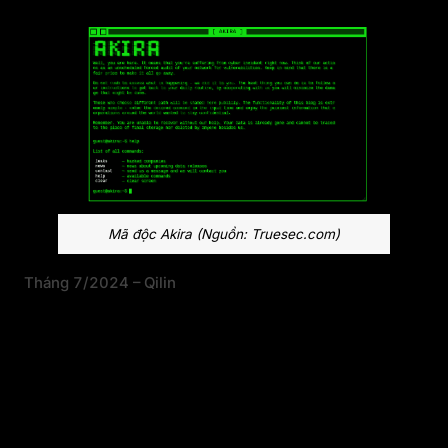
Mã độc Akira (Nguồn: Truesec.com)
Tháng 7/2024 – Qilin
Trong tháng 7 năm 2024, nhóm
Qilin
ransomware
dùng một phần mềm malware
mới tên
Killer Ultra
, có chức năng rất rộng,
trong đó có khả năng tắt các công cụ bảo mật
thông qua BYOVD. Họ lợi dụng lỗ hổng
CVE-