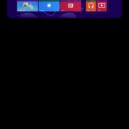
Bring Your Own Vulnerability Drivers
(BYOVD) đang xuất hiện ngày càng nhiều hơn
trong danh sách các lỗ hổng được phát hiện
trên hệ điều hành Windows. Bỏ qua những rào
cản vững chắc mà Microsoft đã cố gắng xây
dựng để phòng thủ hệ thống mới, kẻ tấn công
đang lợi dụng những drivers cũ với nhiều bề
mặt để khai thác nhiều cơ hội xâm nhập hệ
thống hơn.
BYODV đã trở thành vấn đề nhận được nhiều
sự quan tâm và được mang tới
AVAR 2024