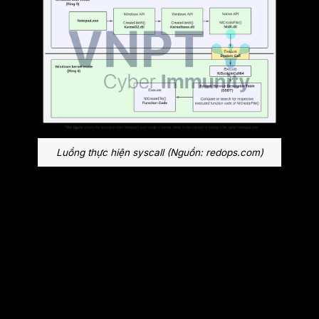
Luồng thực hiện syscall (Nguồn: redops.com)
Vậy làm thế nào để hệ thống biết được địa chỉ
của KiSystemCall64 ở đâu để gọi? Nó nằm ở
một thanh MSR đặc biệt phục vụ cho việc
chuyển lời gọi từ user mode sang kernel
mode; ở Windows x64, nó là
MSR
0xC0000082
.