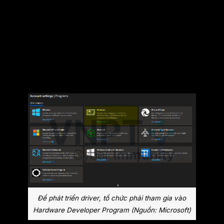
bên thứ ba phát triển. Đây là một quy trình rất
phức tạp và cần nhiều giấy tờ, văn bản pháp lý
xác thực. Bằng cách này, con đường tự do
phát triển một malicious driver mới để nạp vào
hệ thống coi như đã khép lại.
Để phát triển driver, tổ chức phải tham gia vào
Hardware Developer Program (Nguồn: Microsoft)