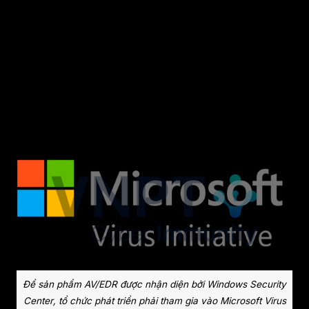
các bài test khác do các bên thứ 3 cung cấp
để đạt đủ và duy trì điều kiện thành viên của
MVI. Điều này giúp cho các sản phẩm AV/EDR
hoạt động ổn định với hệ sinh thái Windows,
đồng thời cũng chặn đứng phần lớn cơ hội lợi
dụng AV/EDR để tấn công vào lõi hệ thống.
Để sản phẩm AV/EDR được nhận diện bởi Windows Security
Center, tổ chức phát triển phải tham gia vào Microsoft Virus