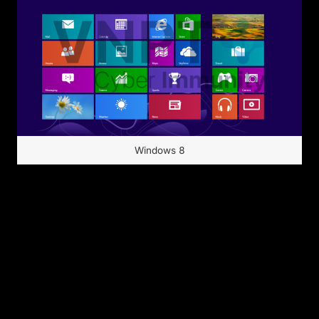
Windows 8
Bắt đầu từ
Windows 8
, các driver muốn được
load vào hệ thống bắt buộc phải được ký số
bởi một bên thứ 3 và Windows. Việc sở hữu
một chữ ký với chi phí đắt đỏ đã phần nào cản
bước kẻ tấn công nghiệp dư, tuy nhiên vẫn
không thể làm khó những đội có quy mô bài