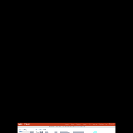
nhớ quan trọng của hệ thống, hoặc phá hủy
dữ liệu.
RawDisk
là một driver nằm trong phần mềm
của EldoS Corporation, có nhiệm vụ tương tác
với file và ổ đĩa để cập nhật, chỉnh sửa thông
tin. RawDisk được cấu hình để có quyền đọc
ghi trên cả các phân vùng MBR, dẫn tới nguy
cơ tấn công gây mất toàn bộ dữ liệu và hỏng
hệ thống.
RawDisk đã được liệt kê vào danh sách của
MITRE AT&ACK.