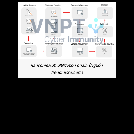
RansomeHub ultilization chain (Nguồn:
trendmicro.com)
Đứng trước vấn đề này, bên cạnh việc ra
thông báo và yêu cầu các đơn vị vá các lỗ
hổng trong driver của mình, Windows cũng
cho ra driver blocklist - danh sách các driver
bị chặn hoạt động, nhằm cố gắng bao phủ các