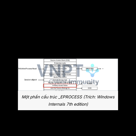
về
quyền của tiến trình
, được lưu trong
Access Token. Kẻ tấn công sẽ tìm tới một
vùng nhớ trỏ tới
Primary Access Token
của
_EPROCESS, sau đó lấy sao chép nó và thay
thế vào malicious driver/system process.
Một phần cấu trúc _EPROCESS (Trích: Windows
Internals 7th edition)
Một phương pháp lợi dụng payload này là tính
RVA tới
PsInitialSystemProcess
trỏ tới System