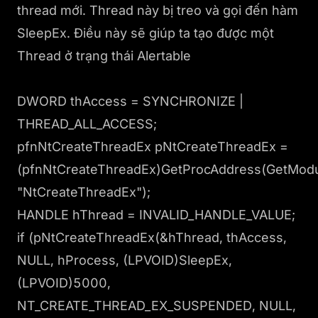
thread mới. Thread này bị treo và gọi đến hàm
SleepEx. Điều này sẽ giúp ta tạo được một
Thread ở trạng thái Alertable
DWORD thAccess = SYNCHRONIZE |
THREAD_ALL_ACCESS;
pfnNtCreateThreadEx pNtCreateThreadEx =
(pfnNtCreateThreadEx)GetProcAddress(GetModule
"NtCreateThreadEx");
HANDLE hThread = INVALID_HANDLE_VALUE;
if (pNtCreateThreadEx(&hThread, thAccess,
NULL, hProcess, (LPVOID)SleepEx,
(LPVOID)5000,
NT_CREATE_THREAD_EX_SUSPENDED, NULL,