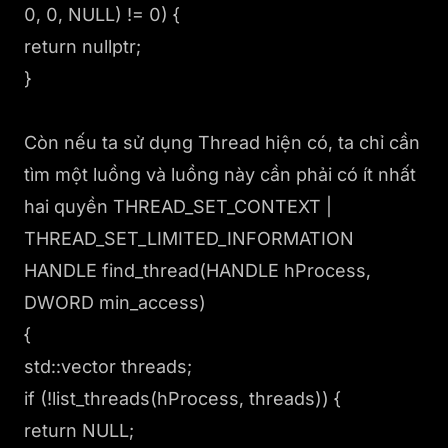
0, 0, NULL) != 0) {
return nullptr;
}
Còn nếu ta sử dụng Thread hiện có, ta chỉ cần
tìm một luồng và luồng này cần phải có ít nhất
hai quyền THREAD_SET_CONTEXT |
THREAD_SET_LIMITED_INFORMATION
HANDLE find_thread(HANDLE hProcess,
DWORD min_access)
{
std::vector
threads;
if (!list_threads(hProcess, threads)) {
return NULL;