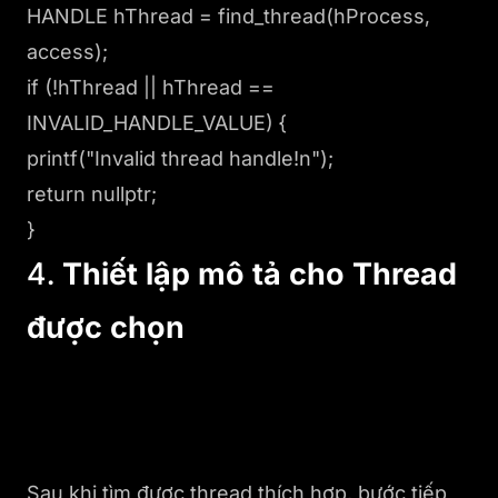
HANDLE hThread = find_thread(hProcess,
access);
if (!hThread || hThread ==
INVALID_HANDLE_VALUE) {
printf("Invalid thread handle!n");
return nullptr;
}
4.
Thiết lập mô tả cho Thread
được chọn
Sau khi tìm được thread thích hợp, bước tiếp