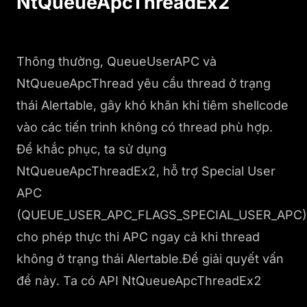
NtQueueApcThreadEx2
Thông thường, QueueUserAPC và
NtQueueApcThread yêu cầu thread ở trạng
thái Alertable, gây khó khăn khi tiêm shellcode
vào các tiến trình không có thread phù hợp.
Để khắc phục, ta sử dụng
NtQueueApcThreadEx2, hỗ trợ Special User
APC
(QUEUE_USER_APC_FLAGS_SPECIAL_USER_APC)
cho phép thực thi APC ngay cả khi thread
không ở trạng thái Alertable.Để giải quyết vấn
đề này. Ta có API NtQueueApcThreadEx2