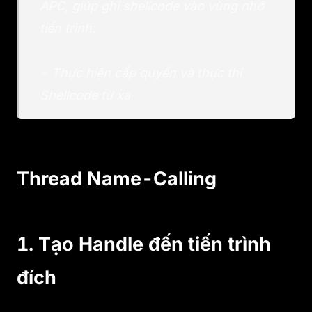
APC, giúp ghi shellcode vào vùng nhớ
tiến trình.
- Thực hiện cấp quyền và thực thi
Shellcode từ xa
Thread Name-Calling
1. Tạo Handle đến tiến trình
đích