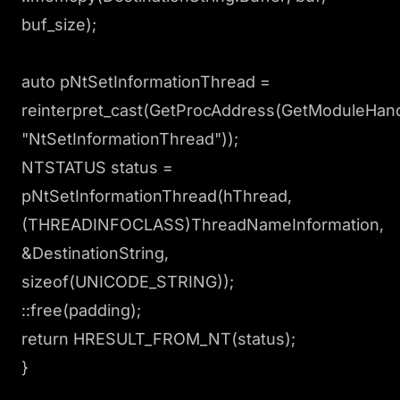
buf_size);
auto pNtSetInformationThread =
reinterpret_cast
(GetProcAddress(GetModuleHandle
"NtSetInformationThread"));
NTSTATUS status =
pNtSetInformationThread(hThread,
(THREADINFOCLASS)ThreadNameInformation,
&DestinationString,
sizeof(UNICODE_STRING));
::free(padding);
return HRESULT_FROM_NT(status);
}