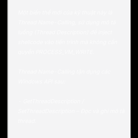
Một biến thể mới của kỹ thuật này là
Thread Name-Calling, sử dụng mô tả
luồng (Thread Description) để inject
shellcode vào tiến trình mà không cần
quyền PROCESS_VM_WRITE.
Thread Name-Calling tận dụng các
Windows API sau:
- GetThreadDescription /
SetThreadDescription – Đọc và ghi mô tả
thread.