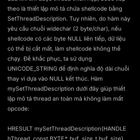
theo là thiết lập mô tả chứa shellcode bằng
SetThreadDescription. Tuy nhiên, do hàm này
yêu cầu chuỗi widechar (2 byte/char), nếu
shellcode có các byte NULL liên tiếp, dữ liệu
có thể bị cắt mất, làm shellcode không thể
chạy. Để khắc phục, ta sử dụng
UNICODE_STRING để định nghĩa độ dài chuỗi
thay vì dựa vào NULL kết thúc. Hàm
mySetThreadDescription dưới đây giúp thiết
lập mô tả thread an toàn mà không làm mất
opcode:
HRESULT mySetThreadDescription(HANDLE
hThread, const BYTE* buf, size_t buf_size)