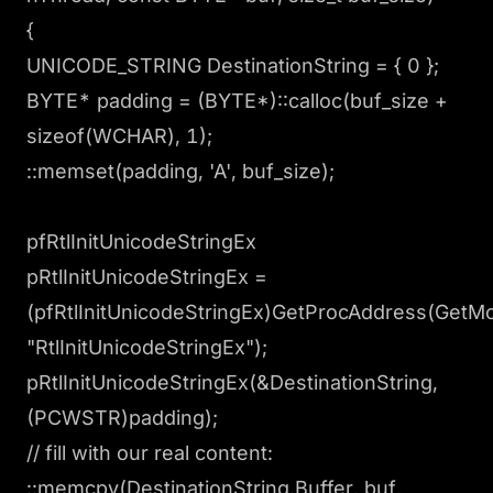
{
UNICODE_STRING DestinationString = { 0 };
BYTE* padding = (BYTE*)::calloc(buf_size +
sizeof(WCHAR), 1);
::memset(padding, 'A', buf_size);
pfRtlInitUnicodeStringEx
pRtlInitUnicodeStringEx =
(pfRtlInitUnicodeStringEx)GetProcAddress(GetMod
"RtlInitUnicodeStringEx");
pRtlInitUnicodeStringEx(&DestinationString,
(PCWSTR)padding);
// fill with our real content:
::memcpy(DestinationString.Buffer, buf,