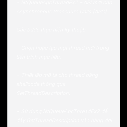
- NtQueueApcThreadEx2 – API mới cho
Asynchronous Procedure Calls (APC).
Các bước thực hiện kỹ thuật:
- Chọn hoặc tạo một thread mới trong
tiến trình mục tiêu.
- Thiết lập mô tả cho thread bằng
shellcode thông qua
SetThreadDescription.
- Sử dụng NtQueueApcThreadEx2 để
đẩy GetThreadDescription vào hàng đợi