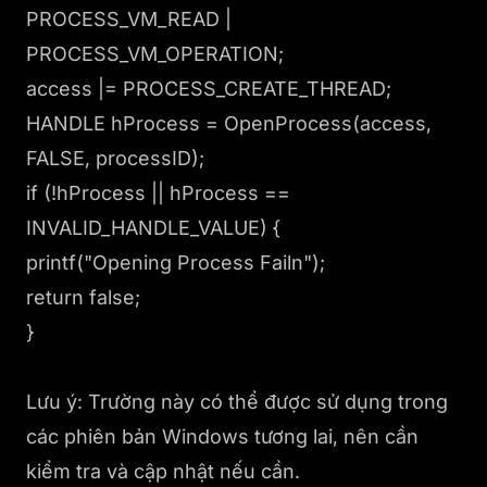
PROCESS_VM_READ |
PROCESS_VM_OPERATION;
access |= PROCESS_CREATE_THREAD;
HANDLE hProcess = OpenProcess(access,
FALSE, processID);
if (!hProcess || hProcess ==
INVALID_HANDLE_VALUE) {
printf("Opening Process Failn");
return false;
}
Lưu ý: Trường này có thể được sử dụng trong
các phiên bản Windows tương lai, nên cần
kiểm tra và cập nhật nếu cần.