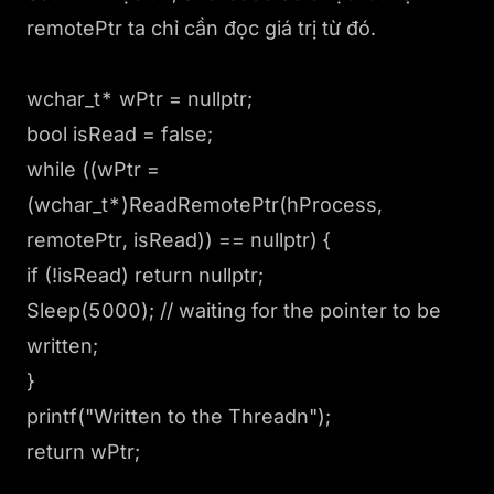
remotePtr ta chỉ cần đọc giá trị từ đó.
wchar_t* wPtr = nullptr;
bool isRead = false;
while ((wPtr =
(wchar_t*)ReadRemotePtr(hProcess,
remotePtr, isRead)) == nullptr) {
if (!isRead) return nullptr;
Sleep(5000); // waiting for the pointer to be
written;
}
printf("Written to the Threadn");
return wPtr;