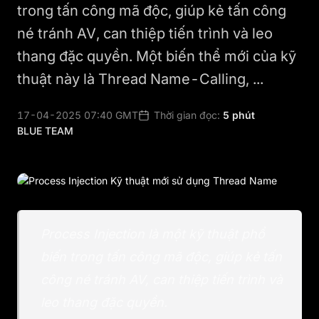
trong tấn công mã độc, giúp kẻ tấn công
né tránh AV, can thiệp tiến trình và leo
thang đặc quyền. Một biến thể mới của kỹ
thuật này là Thread Name-Calling, ...
17-04-2025 07:40 GMT
Thời gian đọc:
5 phút
BLUE TEAM
Process Injection là một kỹ thuật phổ
biến trong tấn công mã độc, giúp kẻ tấn
công né tránh AV, can thiệp tiến trình và
leo thang đặc quyền.