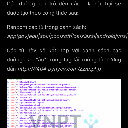
Các đường dẫn trỏ đến các link độc hại sẽ
được tạo theo công thức sau:
Random các từ trong danh sách:
app|gov|edu|apk|poc|soft|ios|xiazai|android|vn
Các từ này sẽ kết hợp với danh sách các
đường dẫn “ảo” trong tag
tải xuống từ đường
dẫn
http[:]//404.pyhycy.com/zz/u.php