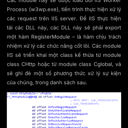
Các module này sẽ được load bởi IIS Worker
Process (w3wp.exe), tiến trình thực hiện xử lý
các request trên IIS server. Để IIS thực hiện
tải các DLL này, các DLL này sẽ phải export
một hàm RegisterModule – là hàm chịu trách
nhiệm xử lý các chức năng cốt lõi. Các module
IIS sẽ triển khai một class kế thừa từ module
class CHttp hoặc từ module class Cglobal, và
sẽ ghi đè một số phương thức xử lý sự kiện
của chúng, trong danh sách sau.