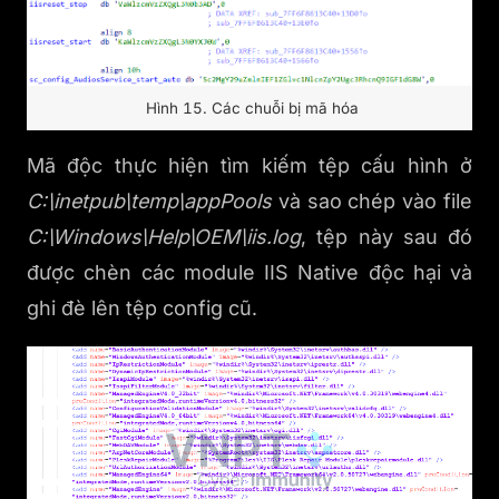
Hình 15. Các chuỗi bị mã hóa
Mã độc thực hiện tìm kiếm tệp cấu hình ở
C:\inetpub\temp\appPools
và sao chép vào file
C:\Windows\Help\OEM\iis.log
, tệp này sau đó
được chèn các module IIS Native độc hại và
ghi đè lên tệp config cũ.