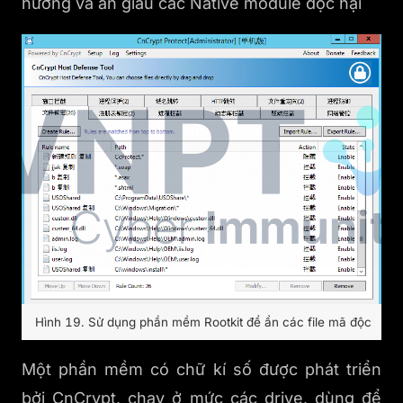
hướng và ẩn giấu các Native module độc hại
Hình 19. Sử dụng phần mềm Rootkit để ẩn các file mã độc
Một phần mềm có chữ kí số được phát triển
bởi CnCrypt, chạy ở mức các drive, dùng để