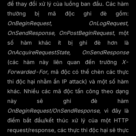
để thay đổi xử lý của luồng ban đầu. Các hàm
thường bị mã độc ghi đè gồm:
OnBeginRequest, OnLogRequest,
OnSendResponse, OnPostBeginRequest
, một
số hàm khác ít bị ghi đè hơn là
OnAcquireRequestState, OnSendResponse
(các hàm này liên quan đến trường
X-
Forwarded-For
, mã độc có thể chèn các thực
thi độc hại nhằm ẩn IP attack) và một số hàm
khác. Nhiều các mã độc tấn công theo dạng
này sẽ ghi đè hàm
OnBeginRequest/OnSendResponse
, vì đây là
điểm bắt đầu/kết thúc xử lý của một HTTP
request/response, các thực thi độc hại sẽ thực