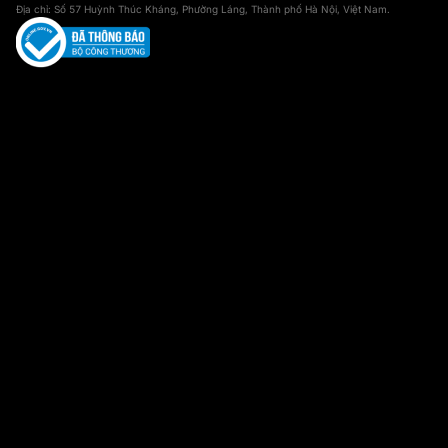
Địa chỉ: Số 57 Huỳnh Thúc Kháng, Phường Láng, Thành phố Hà Nội, Việt Nam.