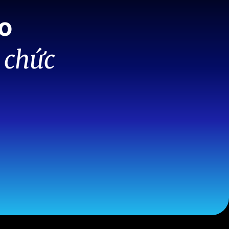
o
 chức