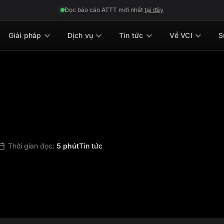
Đọc báo cáo ATTT mới nhất
tại đây
Giải pháp
Dịch vụ
Tin tức
Về VCI
S
Thời gian đọc:
5 phút
Tin tức