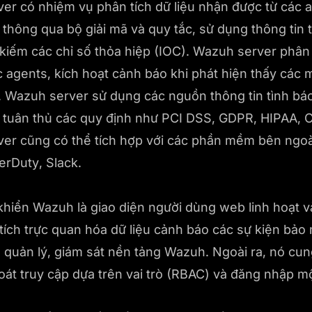
er có nhiệm vụ phân tích dữ liệu nhận được từ các
í thông qua bộ giải mã và quy tắc, sử dụng thông tin 
kiếm các chỉ số thỏa hiệp (IOC). Wazuh server phân 
c agents, kích hoạt cảnh báo khi phát hiện thấy các 
. Wazuh server sử dụng các nguồn thông tin tình b
tuân thủ các quy định như PCI DSS, GDPR, HIPAA, 
er cũng có thể tích hợp với các phần mềm bên ngo
erDuty, Slack.
khiển Wazuh là giao diện người dùng web linh hoạt v
 tích trực quan hóa dữ liệu cảnh báo các sự kiện bả
 quản lý, giám sát nền tảng Wazuh. Ngoài ra, nó cun
oát truy cập dựa trên vai trò (RBAC) và đăng nhập mộ