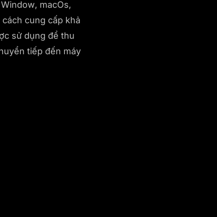
x, Window, macOs,
g cách cung cấp khả
ợc sử dụng để thu
 chuyển tiếp đến máy