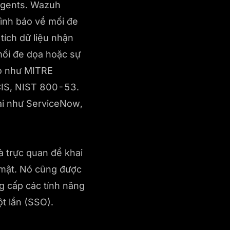
 agents. Wazuh
tình báo về mối đe
tích dữ liệu nhận
mối đe dọa hoặc sự
áo như MITRE
CIS, NIST 800-53.
ài như ServiceNow,
à trực quan để khai
o mật. Nó cũng được
g cấp các tính năng
t lần (SSO).