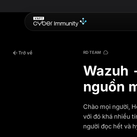
Trở về
RD TEAM
Wazuh -
nguồn 
Chào mọi người, H
với đó khá nhiều t
người đọc hết và hy