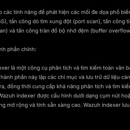
các tính năng để phát hiện các mối đe dọa phổ biế
oS), tấn công dò tìm xung đột (port scan), tấn công t
scan) và tấn công tràn đổ bộ nhớ đệm (buffer overflow
nh phần chính:
xer là một công cụ phân tích và tìm kiếm toàn văn 
Thành phần này lập các chỉ mục và lưu trữ dữ liệu c
a, đồng thời cung cấp khả năng phân tích và tìm kiếm
 Wazuh indexer được cấu hình dưới dạng cụm nút hoặ
ng mở rộng và tính sẵn sàng cao. Wazuh indexer lưu 