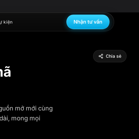
Nhận tư vấn
ự kiện
Chia sẻ
mã
nguồn mở mới cùng
 dài, mong mọi