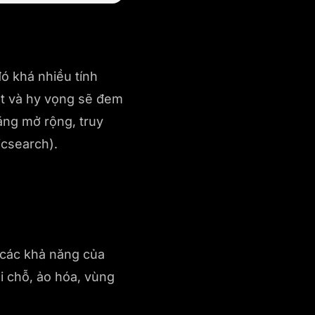
ó khá nhiều tính
ết và hy vọng sẽ đem
ăng mở rộng, truy
icsearch).
 các khả năng của
i chỗ, ảo hóa, vùng