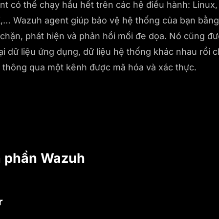
t có thể chạy hầu hết trên các hệ điều hành: Linu
IX,… Wazuh agent giúp bảo vệ hệ thống của bạn bằn
chặn, phát hiện và phản hồi mối đe dọa. Nó cũng đư
ại dữ liệu ứng dụng, dữ liệu hệ thống khác nhau rồi
thông qua một kênh được mã hóa và xác thực.
nh phần Wazuh
r