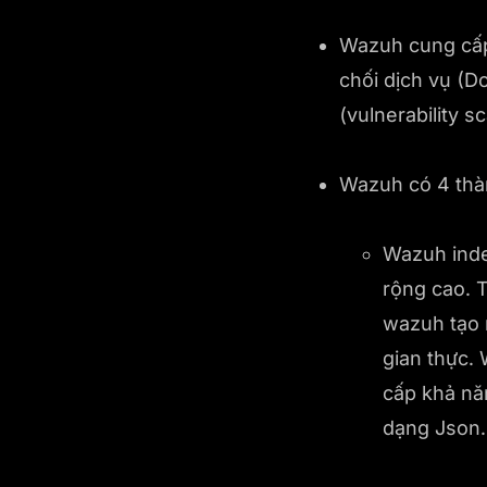
Wazuh cung cấp 
chối dịch vụ (D
(vulnerability 
Wazuh có 4 thà
Wazuh inde
rộng cao. 
wazuh tạo r
gian thực.
cấp khả nă
dạng Json.