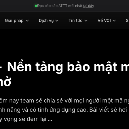
Đọc báo cáo ATTT mới nhất
tại đây
Giải pháp
Dịch vụ
Tin tức
Về VCI
S
 Nền tảng bảo mật 
mở
ôm nay team sẽ chia sẻ với mọi người một mã 
ính năng và có tính ứng dụng cao. Bài viết sẽ hơi
 vọng sẽ đem lại ...