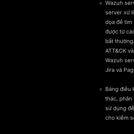
Wazuh serv
server xử l
dọa để tìm 
được từ cá
bất thường
ATT&CK và 
Wazuh serv
Jira và Pag
Bảng điều 
thác, phân
sử dụng để
cho kiểm s