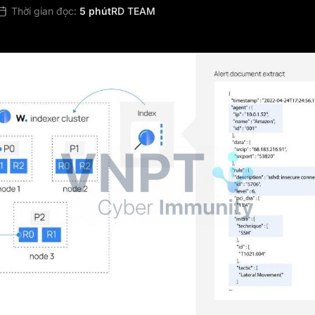
Thời gian đọc:
5 phút
RD TEAM