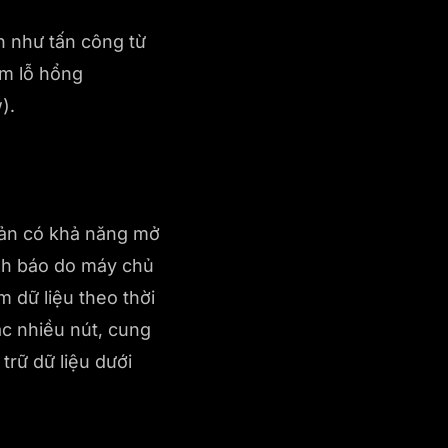
n như tấn công từ
ìm lỗ hổng
).
bản có khả năng mở
ảnh báo do máy chủ
 dữ liệu theo thời
c nhiều nút, cung
trữ dữ liệu dưới