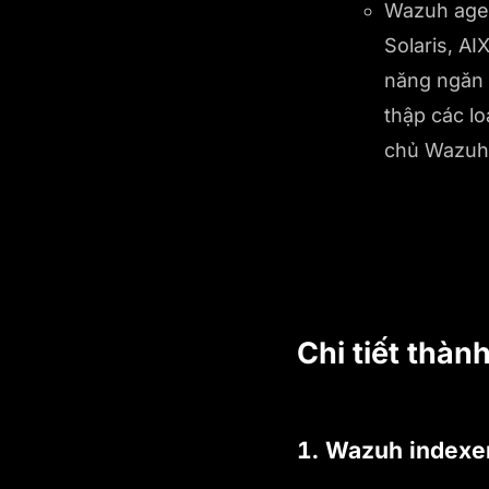
Wazuh agen
Solaris, A
năng ngăn 
thập các lo
chủ Wazuh 
Chi tiết thà
1. Wazuh indexe