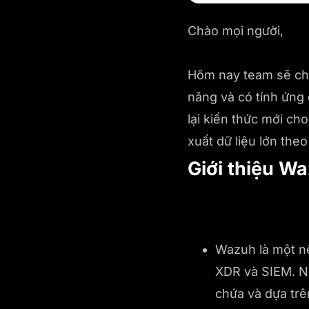
Chào mọi người,
Hôm nay team sẽ chi
năng và có tính ứng 
lại kiến thức mới ch
xuất dữ liệu lớn the
Giới thiệu W
Wazuh là một n
XDR và ​​SIEM. 
chứa và dựa tr