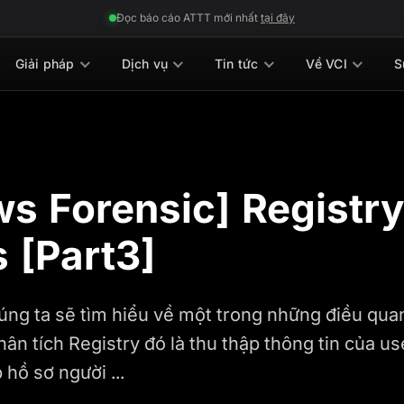
Đọc báo cáo ATTT mới nhất
tại đây
Giải pháp
Dịch vụ
Tin tức
Về VCI
S
s Forensic] Registry
 [Part3]
úng ta sẽ tìm hiểu về một trong những điều qua
ân tích Registry đó là thu thập thông tin của use
 hồ sơ người ...