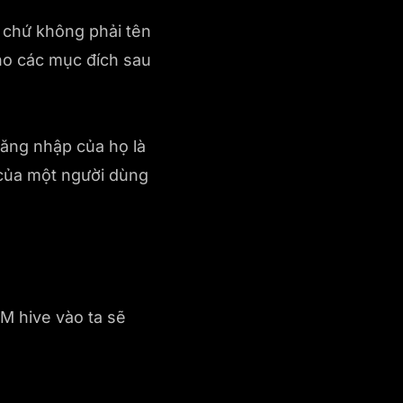
g chứ không phải tên
ho các mục đích sau
đăng nhập của họ là
 của một người dùng
M hive vào ta sẽ