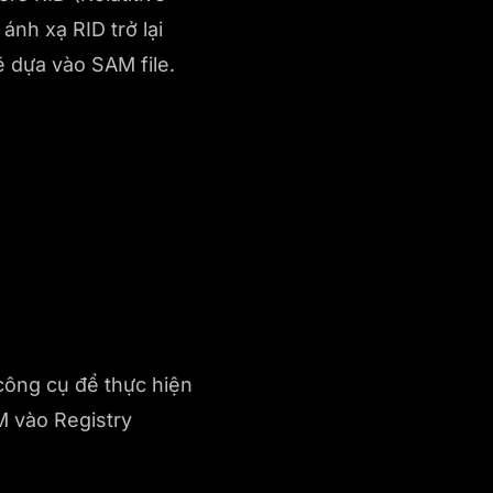
ánh xạ RID trở lại
sẽ dựa vào SAM file.
công cụ để thực hiện
M vào Registry