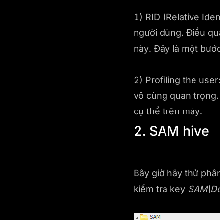
1) RID (Relative Ide
người dùng. Điều qu
này. Đây là một bước
2) Profiling the use
vô cùng quan trọng.
cụ thể trên máy.
2. SAM hive
Bây giờ hãy thử phân
kiểm tra key
SAM\Do