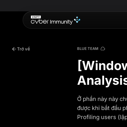
Trở về
BLUE TEAM
[Window
Analysis
Ở phần này này ch
được khi bắt đầu ph
Profiling users (lập