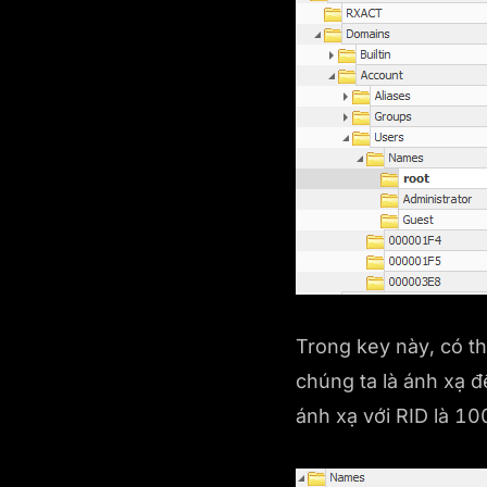
Trong key này, có t
chúng ta là ánh xạ đ
ánh xạ với RID là 1