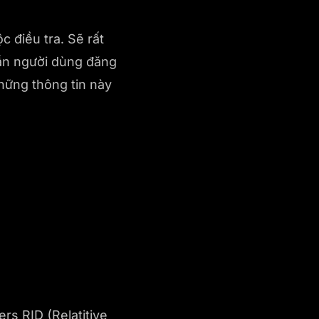
c điều tra. Sẽ rất
lần người dùng đăng
hững thông tin này
rs RID (Relatitive